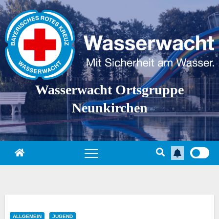
Skip
to
content
Wasserwacht Ortsgruppe
Neunkirchen
ALLGEMEIN
JUGEND