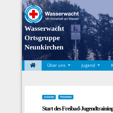
Skip
to
content
Wasserwacht
Ortsgruppe
Neunkirchen
Über uns
Jugend
JUGEND
TRAINING
Start des Freibad-Jugendtrainin