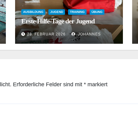
AUSBILDUNG
JUGEND
TRAINING
ÜBUNG
Erste-Hilfe-Tage der Jugend
28. FEBRUAR 2026
JOHANNES
icht.
Erforderliche Felder sind mit
*
markiert