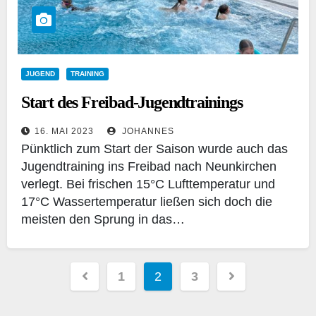
JUGEND
TRAINING
Start des Freibad-Jugendtrainings
16. MAI 2023
JOHANNES
Pünktlich zum Start der Saison wurde auch das
Jugendtraining ins Freibad nach Neunkirchen
verlegt. Bei frischen 15°C Lufttemperatur und
17°C Wassertemperatur ließen sich doch die
meisten den Sprung in das…
Seitennummerierung
1
2
3
der